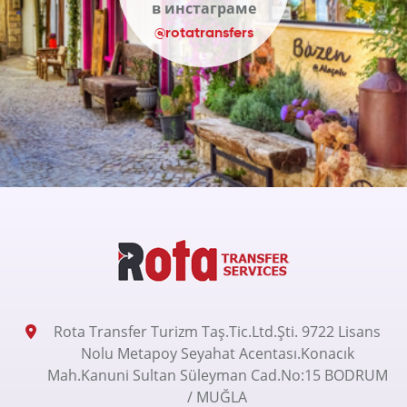
в инстаграме
@rotatransfers
Rota Transfer Turizm Taş.Tic.Ltd.Şti. 9722 Lisans
Nolu Metapoy Seyahat Acentası.Konacık
Mah.Kanuni Sultan Süleyman Cad.No:15 BODRUM
/ MUĞLA