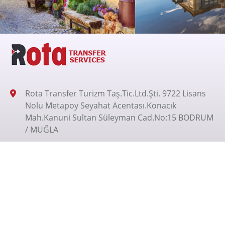
Rota Transfer Turizm Taş.Tic.Ltd.Şti. 9722 Lisans
Nolu Metapoy Seyahat Acentası.Konacık
Mah.Kanuni Sultan Süleyman Cad.No:15 BODRUM
/ MUĞLA
+905326200070
+905326200070