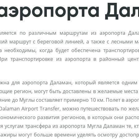
 аэропорта Да
вляется по различным маршрутам из аэропорта Дала
ский маршрут с береговой линией, а также с лесными 
ва необходимы, когда будет обеспечена транспортир
 При транспортировке из аэропорта в районный цен
жна для аэропорта Даламан, который является одним
щие регион, могут быть доставлены в желаемые места 
яние до Муглы составляет примерно 10 км. Полет в аэр
 Dalaman Airport Transfer, можно путешествовать по ж
кономического развития регионов, в которых они расп
ря услугам трансфера из аэропорта Мугла Даламан те, кт
сажиры могут больше времени уделять осмотру достопри