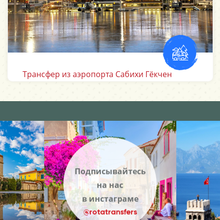
Трансфер из аэропорта Анталии
Подписывайтесь
на нас
в инстаграме
@rotatransfers