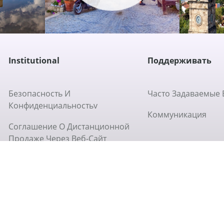
Institutional
Поддерживать
Безопасность И
Часто Задаваемые
Конфиденциальностьv
Коммуникация
Соглашение О Дистанционной
Продаже Через Веб-Сайт
Какова Политика Возврата
О Нашей Компании
Какова Политика
Использования Файлов Cookie