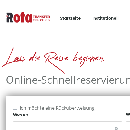
Startseite
Institutionell
Lass die Reise beginnen.
Online-Schnellreservieru
Ich möchte eine Rücküberweisung.
Wovon
W