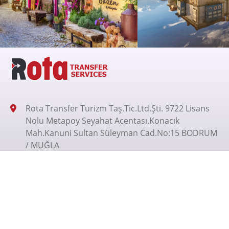
Rota Transfer Turizm Taş.Tic.Ltd.Şti. 9722 Lisans
Nolu Metapoy Seyahat Acentası.Konacık
Mah.Kanuni Sultan Süleyman Cad.No:15 BODRUM
/ MUĞLA
+905326200070
+905326200070