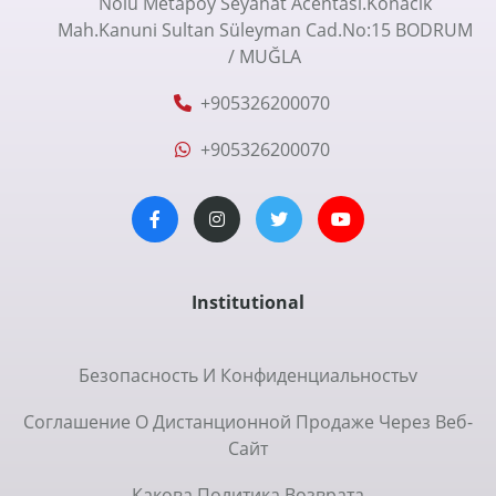
Nolu Metapoy Seyahat Acentası.Konacık
Mah.Kanuni Sultan Süleyman Cad.No:15 BODRUM
/ MUĞLA
+905326200070
+905326200070
Institutional
Безопасность И Конфиденциальностьv
Соглашение О Дистанционной Продаже Через Веб-
Сайт
Какова Политика Возврата