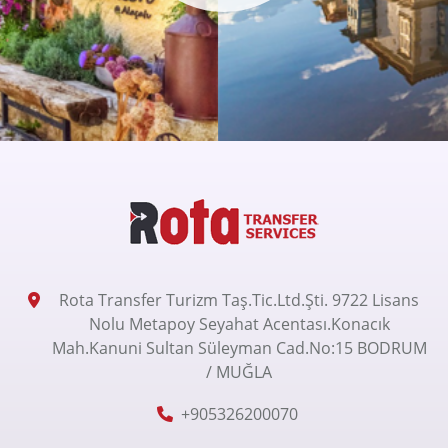
Rota Transfer Turizm Taş.Tic.Ltd.Şti. 9722 Lisans
Nolu Metapoy Seyahat Acentası.Konacık
Mah.Kanuni Sultan Süleyman Cad.No:15 BODRUM
/ MUĞLA
+905326200070