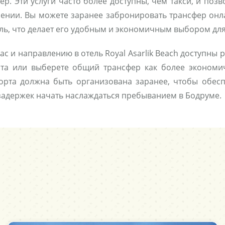
р. Эти услуги часто более доступны, чем такси, и позв
нии. Вы можете заранее забронировать трансфер онла
тель, что делает его удобным и экономичным выбором дл
с и направлению в отель Royal Asarlik Beach доступны 
рта или выберете общий трансфер как более экономи
орта должна быть организована заранее, чтобы обесп
 задержек начать наслаждаться пребыванием в Бодруме.