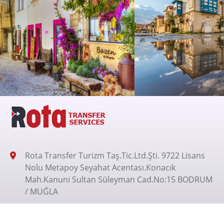
Rota Transfer Turizm Taş.Tic.Ltd.Şti. 9722 Lisans
Nolu Metapoy Seyahat Acentası.Konacık
Mah.Kanuni Sultan Süleyman Cad.No:15 BODRUM
/ MUĞLA
+905326200070