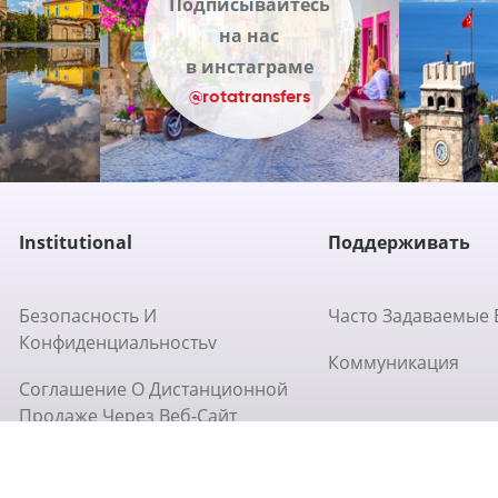
на нас
в инстаграме
@rotatransfers
Institutional
Поддерживать
Безопасность И
Часто Задаваемые
Конфиденциальностьv
Коммуникация
Соглашение О Дистанционной
Продаже Через Веб-Сайт
Какова Политика Возврата