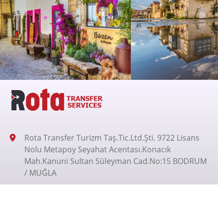
Rota Transfer Turizm Taş.Tic.Ltd.Şti. 9722 Lisans
Nolu Metapoy Seyahat Acentası.Konacık
Mah.Kanuni Sultan Süleyman Cad.No:15 BODRUM
/ MUĞLA
+905326200070
+905326200070