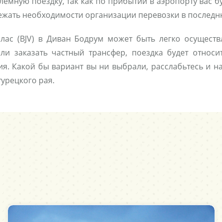
лемную поездку, так как по прибытии в аэропорту вас бу
бежать необходимости организации перевозки в последн
лас (BJV) в Диван Бодрум может быть легко осущест
ли заказать частный трансфер, поездка будет относ
я. Какой бы вариант вы ни выбрали, расслабьтесь и н
турецкого рая.