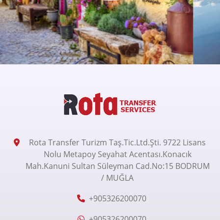
Rota Transfer Turizm Taş.Tic.Ltd.Şti. 9722 Lisans
Nolu Metapoy Seyahat Acentası.Konacık
Mah.Kanuni Sultan Süleyman Cad.No:15 BODRUM
/ MUĞLA
+905326200070
+905326200070