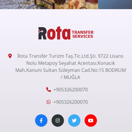
Rota Transfer Turizm Taş.Tic.Ltd.Şti. 9722 Lisans
Nolu Metapoy Seyahat Acentası.Konacık
Mah.Kanuni Sultan Süleyman Cad.No:15 BODRUM
/ MUĞLA
+905326200070
+905326200070